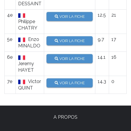
DESSAINT
4e
12.5
21
VOIR LA FICHE
Philippe
CHATRY
5e
Enzo
9.7
17
VOIR LA FICHE
MINALDO
6e
14.1
16
VOIR LA FICHE
Jeremy
HAYET
7e
Victor
14.3
0
VOIR LA FICHE
QUINT
A PROPOS