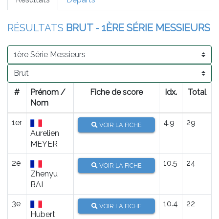
RÉSULTATS
BRUT - 1ÈRE SÉRIE MESSIEURS
#
Prénom /
Fiche de score
Idx.
Total
Nom
1er
4.9
29
VOIR LA FICHE
Aurelien
MEYER
2e
10.5
24
VOIR LA FICHE
Zhenyu
BAI
3e
10.4
22
VOIR LA FICHE
Hubert